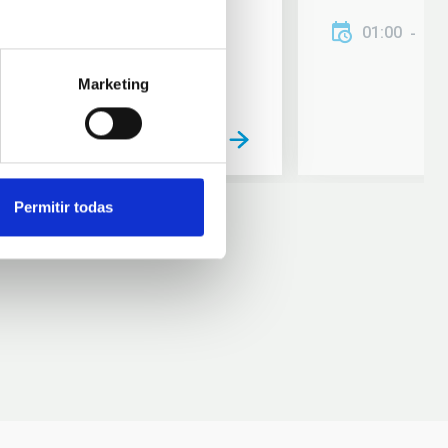
01:00
01
Marketing
Permitir todas