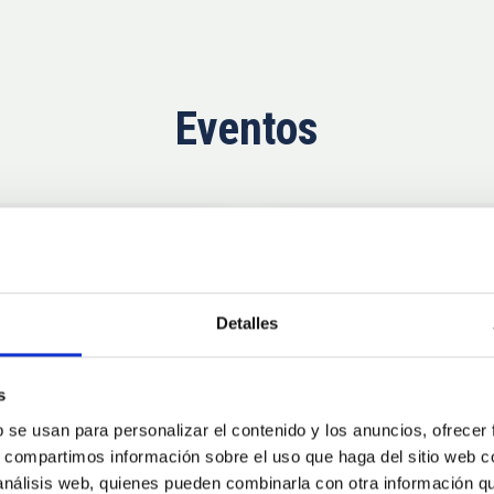
Eventos
Ahora
11
10
Detalles
AUG
26
AUG
2
s
b se usan para personalizar el contenido y los anuncios, ofrecer
CONGRESO
s, compartimos información sobre el uso que haga del sitio web 
se Agosto 2026
Substellar Astrop
 análisis web, quienes pueden combinarla con otra información q