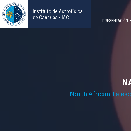
Pasar
al
Instituto de Astrofísica
contenido
de Canarias • IAC
PRESENTACIÓN
principal
Navega
principa
NA
North African Teles