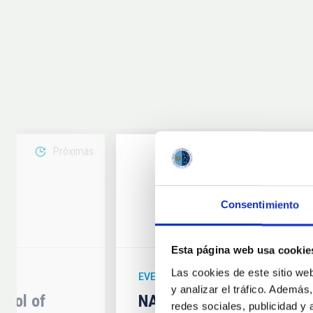
Próximas
08
Consentimiento
6
AUG
26
Esta página web usa cookie
Las cookies de este sitio we
EVENTO ASTRONÓMICO
y analizar el tráfico. Ademá
hool of
NATE en Palencia - Eclip
redes sociales, publicidad y