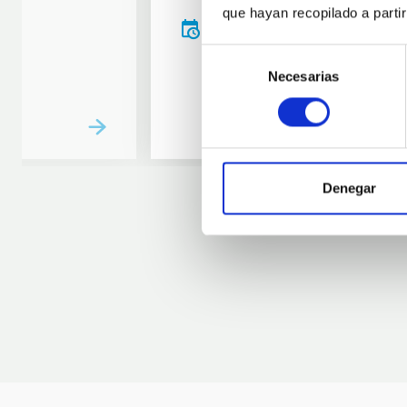
que hayan recopilado a parti
20:00
00:00
Selección
Necesarias
de
consentimiento
Denegar