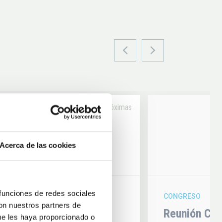
Próximas
14
Acerca de las cookies
6
AUG
26
 funciones de redes sociales
CONGRESO
con nuestros partners de
hysics 2026
Reunión Con
ue les haya proporcionado o