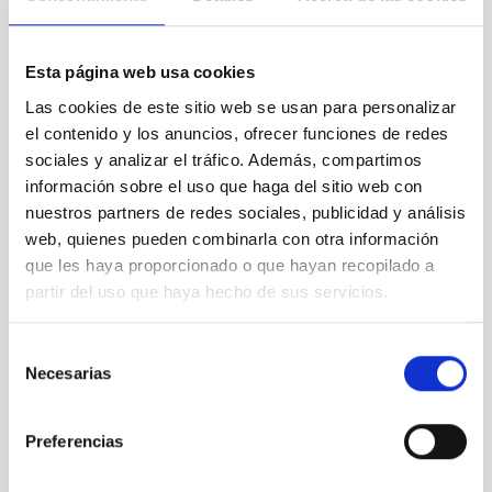
Esta página web usa cookies
Las cookies de este sitio web se usan para personalizar
el contenido y los anuncios, ofrecer funciones de redes
sociales y analizar el tráfico. Además, compartimos
información sobre el uso que haga del sitio web con
nuestros partners de redes sociales, publicidad y análisis
web, quienes pueden combinarla con otra información
que les haya proporcionado o que hayan recopilado a
partir del uso que haya hecho de sus servicios.
Selección
Necesarias
de
consentimiento
Congresos y charlas
Preferencias
Compartiendo los resultados científicos y
tecnológicos