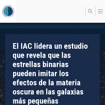
Pasar
al
contenido
principal
El IAC lidera un estudio
que revela que las
estrellas binarias
pueden imitar los
efectos de la materia
oscura en las galaxias
más pequeñas