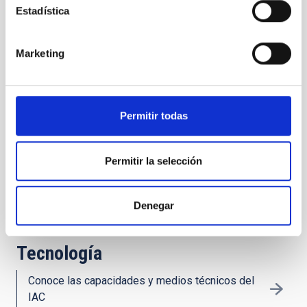
Estadística
Publicaciones
Marketing
Encuentra nuestra producción científica en
revistas especializadas
Permitir todas
Transferencia de Tecnología:
IACTEC
Permitir la selección
El espacio de colaboración tecnológico
empresarial del IAC
Denegar
Tecnología
Conoce las capacidades y medios técnicos del
IAC