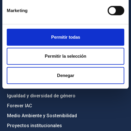
Cómo llegar al IAC
Marketing
Directorio de personal
Biblioteca
Permitir todas
Registro general
INFORMACIÓN INSTITUCIONAL
Permitir la selección
Legislación
Denegar
Transparencia
Código ético y política antifraude
Igualdad y diversidad de género
Forever IAC
Medio Ambiente y Sostenibilidad
Proyectos institucionales