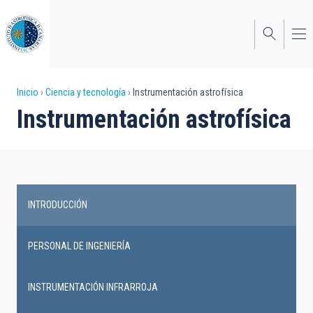
Pasar
al
contenido
principal
Sobrescribir
Inicio
Ciencia y tecnología
Instrumentación astrofísica
Instrumentación astrofísica
enlaces
de
ayuda
a
INTRODUCCIÓN
la
Main
navegación
navigation
PERSONAL DE INGENIERÍA
INSTRUMENTACIÓN INFRARROJA