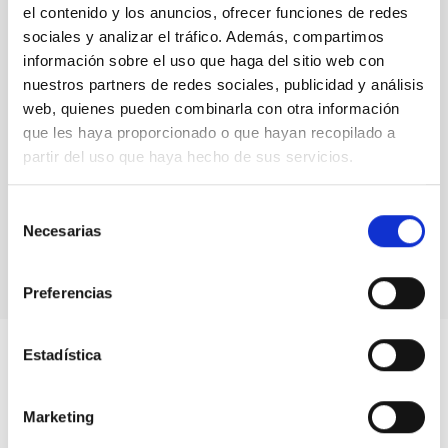
el contenido y los anuncios, ofrecer funciones de redes
Condiciones del uso del Canal Ético
sociales y analizar el tráfico. Además, compartimos
información sobre el uso que haga del sitio web con
Política en materia de protección de las personas que
nuestros partners de redes sociales, publicidad y análisis
prestan información sobre infracciones normativas –
Canal Ético
web, quienes pueden combinarla con otra información
que les haya proporcionado o que hayan recopilado a
partir del uso que haya hecho de sus servicios.
Procedimiento de funcionamiento del Canal Ético
Selección
CANAL ÉTICO DEL IAC
Necesarias
de
consentimiento
Preferencias
Estadística
Marketing