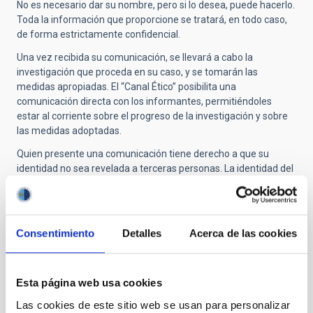
No es necesario dar su nombre, pero si lo desea, puede hacerlo.
Toda la información que proporcione se tratará, en todo caso,
de forma estrictamente confidencial.
Una vez recibida su comunicación, se llevará a cabo la
investigación que proceda en su caso, y se tomarán las
medidas apropiadas. El “Canal Ético” posibilita una
comunicación directa con los informantes, permitiéndoles
estar al corriente sobre el progreso de la investigación y sobre
las medidas adoptadas.
Quien presente una comunicación tiene derecho a que su
identidad no sea revelada a terceras personas. La identidad del
informante solo podrá ser comunicada a la Autoridad Judicial,
al Ministerio Fiscal o a la autoridad administrativa competente
en el marco de una investigación penal, disciplinaria o
sancionadora.
Consentimiento
Detalles
Acerca de las cookies
Si usted prefiere no identificarse, el canal ofrece una vía
completamente anónima para mantenerse informado sobre
su denuncia.
Esta página web usa cookies
Las cookies de este sitio web se usan para personalizar