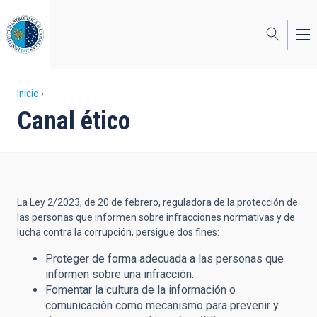
Pasar
al
contenido
principal
Sobrescribir
Inicio
Canal ético
enlaces
de
ayuda
a
La Ley 2/2023, de 20 de febrero, reguladora de la protección de
la
las personas que informen sobre infracciones normativas y de
lucha contra la corrupción, persigue dos fines:
navegación
Proteger de forma adecuada a las personas que
informen sobre una infracción.
Fomentar la cultura de la información o
comunicación como mecanismo para prevenir y