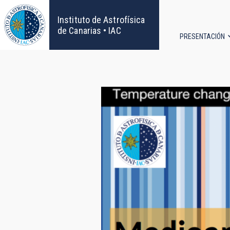
Pasar
al
Instituto de Astrofísica
contenido
de Canarias • IAC
PRESENTACIÓN
principal
Navega
principa