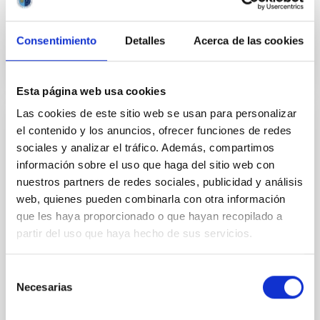
Fecha
26/05/1979
Consentimiento
Detalles
Acerca de las cookies
ACUERDO DE COOPERACIÓN ASTROFÍSICA Y
PROTOCOLO
Esta página web usa cookies
Las cookies de este sitio web se usan para personalizar
el contenido y los anuncios, ofrecer funciones de redes
ACUERDOS INTERNACIONALES
sociales y analizar el tráfico. Además, compartimos
Adenda al protocolo sobre cooperación en
información sobre el uso que haga del sitio web con
materia de astrofísica
nuestros partners de redes sociales, publicidad y análisis
Addenda al Protocolo sobre Cooperación en Materia
web, quienes pueden combinarla con otra información
de Astrofísica entre los Gobiernos del Reino de
que les haya proporcionado o que hayan recopilado a
España, Reino de Dinamarca, Reino Unido de Gran
partir del uso que haya hecho de sus servicios.
Bretaña e Irlanda del Norte y del Reino de Suecia,
firmada en Madrid el 8 de abril de 1983
Selección
Necesarias
Fecha
08/04/1983
de
consentimiento