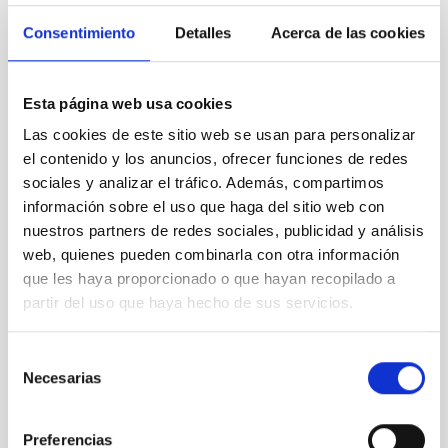
Australia
Brasil
Consentimiento
Detalles
Acerca de las cookies
Bulgaria
Corea
Croacia
Esta página web usa cookies
Dinamarca
Eslovaquia
Las cookies de este sitio web se usan para personalizar
Estados Unidos
el contenido y los anuncios, ofrecer funciones de redes
India
sociales y analizar el tráfico. Además, compartimos
Japón
información sobre el uso que haga del sitio web con
México
nuestros partners de redes sociales, publicidad y análisis
Países Bajos
web, quienes pueden combinarla con otra información
Polonia
que les haya proporcionado o que hayan recopilado a
República Checa
partir del uso que haya hecho de sus servicios.
Suecia
Suiza
Tailandia
Selección
Necesarias
de
Organizaciones internacionales con telescopios en los
consentimiento
OOCC
Preferencias