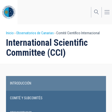
Pasar
al
contenido
principal
Sobrescribir
Inicio
Observatorios de Canarias
Comité Científico Internacional
International Scientific
enlaces
Committee (CCI)
de
ayuda
a
la
INTRODUCCIÓN
navegación
Main
navigation
COMITÉ Y SUBCOMITÉS