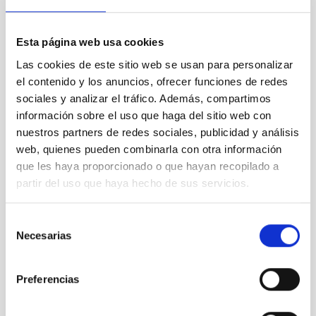
Fortalecer las competencias tecnológicas del IAC.
Consolidarse como espacio estratégico clave para
la cooperación entre el sector público y el privado,
Esta página web usa cookies
a nivel nacional e internacional, en el ámbito de la
Las cookies de este sitio web se usan para personalizar
instrumentación astrofísica aplicada.
el contenido y los anuncios, ofrecer funciones de redes
Colaborar con la Industria de la Ciencia en el
desarrollo de productos y tecnologías de alto valor
sociales y analizar el tráfico. Además, compartimos
añadido.
información sobre el uso que haga del sitio web con
Impulsar la creación de empleo consolidando el
nuestros partners de redes sociales, publicidad y análisis
tejido empresarial innovador de Canarias.
web, quienes pueden combinarla con otra información
que les haya proporcionado o que hayan recopilado a
partir del uso que haya hecho de sus servicios.
Líneas de actividad
Selección
IACTEC inicia su andadura apostando por tres líneas de
Necesarias
de
actividad para las cuales el IAC ya dispone de las capacidades
consentimiento
clave en disciplinas estratégicas como la óptica, la electrónica,
el desarrollo de aplicaciones de software específico y la
Preferencias
mecánica de precisión.
Además, IACTEC mantiene como actividad permanente la