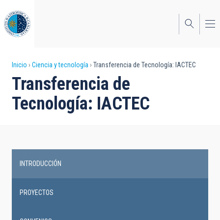
Pasar
al
contenido
principal
Sobrescribir
Inicio
Ciencia y tecnología
Transferencia de Tecnología: IACTEC
Transferencia de
enlaces
Tecnología: IACTEC
de
ayuda
a
la
INTRODUCCIÓN
navegación
Main
navigation
PROYECTOS