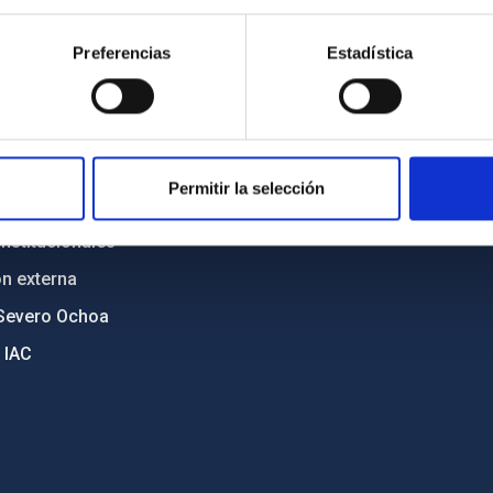
n
Mapa web
Preferencias
Estadística
cia
Políticas de privacidad
o y política antifraude
Aviso legal
diversidad de género
Política de cookies
C
Accesibilidad
Permitir la selección
ente y Sostenibilidad
nstitucionales
ón externa
Severo Ochoa
 IAC