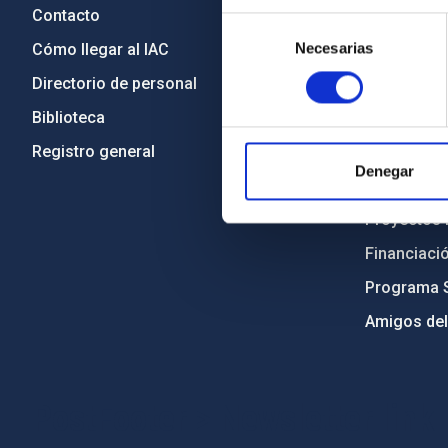
Contacto
Legislació
Selección
Necesarias
de
Cómo llegar al IAC
Transparen
consentimiento
Directorio de personal
Código étic
Biblioteca
Igualdad y 
Registro general
Forever IA
Denegar
Medio Ambi
Proyectos i
Financiaci
Programa 
Amigos del
PostFooter > Newsletter link