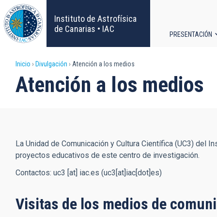
Pasar
al
Instituto de Astrofísica
contenido
de Canarias • IAC
PRESENTACIÓN
principal
Navega
Sobrescribir
Inicio
Divulgación
Atención a los medios
principa
Atención a los medios
enlaces
de
ayuda
La Unidad de Comunicación y Cultura Científica (UC3) del Ins
a
proyectos educativos de este centro de investigación.
la
Contactos:
uc3
[at]
iac.es
(uc3[at]iac[dot]es)
navegación
Visitas de los medios de comuni