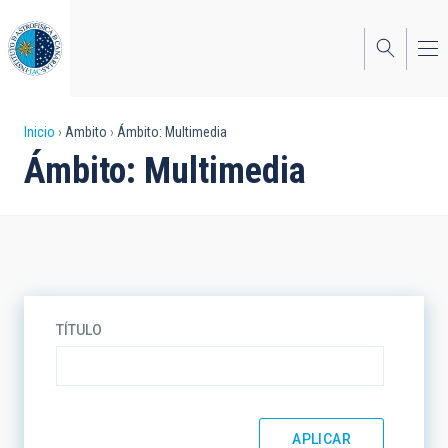
Pasar
al
contenido
principal
Sobrescribir
Inicio
Ambito
Ámbito: Multimedia
Ámbito: Multimedia
enlaces
de
ayuda
a
la
TÍTULO
navegación