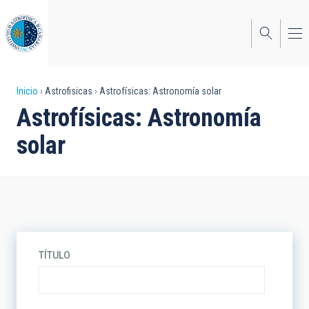
Pasar
al
contenido
principal
Sobrescribir
Inicio
Astrofisicas
Astrofísicas: Astronomía solar
Astrofísicas: Astronomía
enlaces
solar
de
ayuda
a
la
navegación
TÍTULO