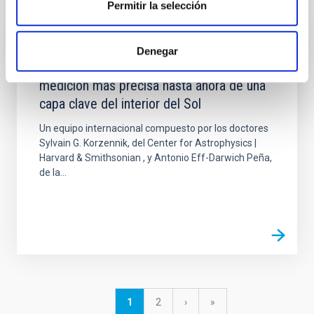
Permitir la selección
NOTICIA
Denegar
Investigadores del IAC y la ULL logran la
medición más precisa hasta ahora de una
capa clave del interior del Sol
Un equipo internacional compuesto por los doctores
Sylvain G. Korzennik, del Center for Astrophysics |
Harvard & Smithsonian , y Antonio Eff-Darwich Peña,
de la...
Paginación
Página
1
Página
2
Siguiente
›
última
»
actual
página
página