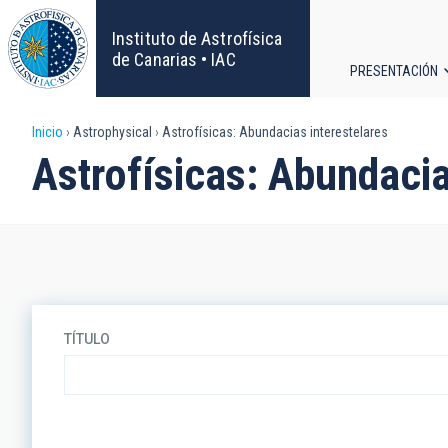
Pasar
al
Instituto de Astrofísica
contenido
de Canarias • IAC
PRESENTACIÓN
principal
Navega
Sobrescribir
Inicio
Astrophysical
Astrofísicas: Abundacias interestelares
principa
Astrofísicas: Abundacia
enlaces
de
ayuda
a
TÍTULO
la
navegación