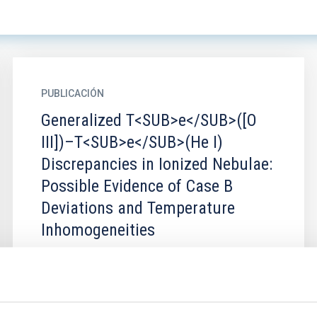
PUBLICACIÓN
Generalized T<SUB>e</SUB>([O
III])–T<SUB>e</SUB>(He I)
Discrepancies in Ionized Nebulae:
Possible Evidence of Case B
Deviations and Temperature
Inhomogeneities
The physics of recombination lines in the He I
singlet system is expected to be relatively
simple, supported by accurate atomic models.
We examine the...