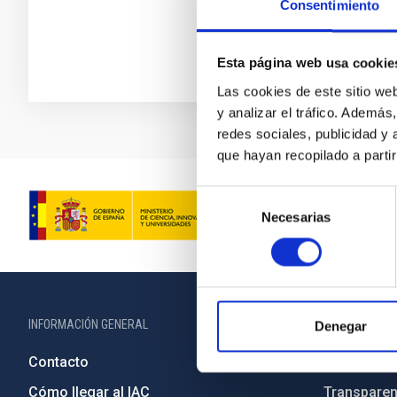
Consentimiento
Esta página web usa cookie
Las cookies de este sitio we
y analizar el tráfico. Ademá
redes sociales, publicidad y
que hayan recopilado a parti
Selección
Necesarias
de
consentimiento
INFORMACIÓN GENERAL
INFORMACIÓN 
Denegar
Contacto
Legislació
Cómo llegar al IAC
Transparen