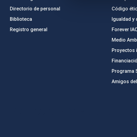
Directorio de personal
Código étic
Biblioteca
Igualdad y 
Registro general
Forever IA
Medio Ambi
Proyectos i
Financiaci
Programa 
Amigos del
PostFooter > Newsletter link