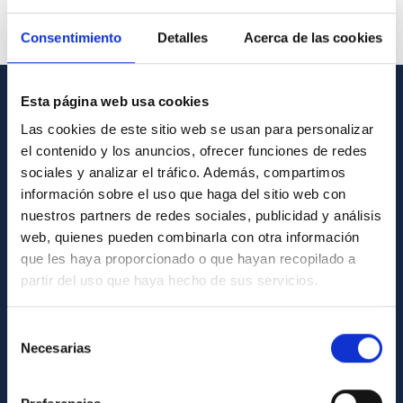
Consentimiento
Detalles
Acerca de las cookies
Esta página web usa cookies
INFORMACIÓN GENERAL
Las cookies de este sitio web se usan para personalizar
el contenido y los anuncios, ofrecer funciones de redes
Contacto
sociales y analizar el tráfico. Además, compartimos
Cómo llegar al IAC
información sobre el uso que haga del sitio web con
nuestros partners de redes sociales, publicidad y análisis
Directorio de personal
web, quienes pueden combinarla con otra información
Biblioteca
que les haya proporcionado o que hayan recopilado a
Registro general
partir del uso que haya hecho de sus servicios.
INFORMACIÓN INSTITUCIONAL
Selección
Necesarias
de
Legislación
consentimiento
Transparencia