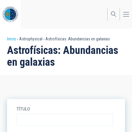
Pasar
al
contenido
principal
Sobrescribir
Inicio
Astrophysical
Astrofísicas: Abundancias en galaxias
Astrofísicas: Abundancias
enlaces
en galaxias
de
ayuda
a
la
navegación
TÍTULO