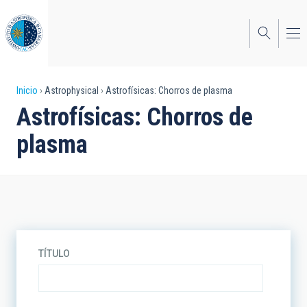
Pasar
al
contenido
principal
Sobrescribir
Inicio
Astrophysical
Astrofísicas: Chorros de plasma
Astrofísicas: Chorros de
enlaces
plasma
de
ayuda
a
la
navegación
TÍTULO