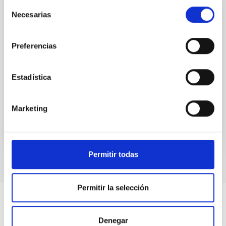
Selección
PUBLICACIÓN
Necesarias
de
The biconical kiloparsec structure
consentimiento
generated by nuclear starbursts
Preferencias
Two-dimensional calculations of the hydrodynamics
produced by nuclear starbursts, taking into
Estadística
consideration the accretion or infall of disk matter on
to the...
Marketing
Permitir todas
Permitir la selección
Denegar