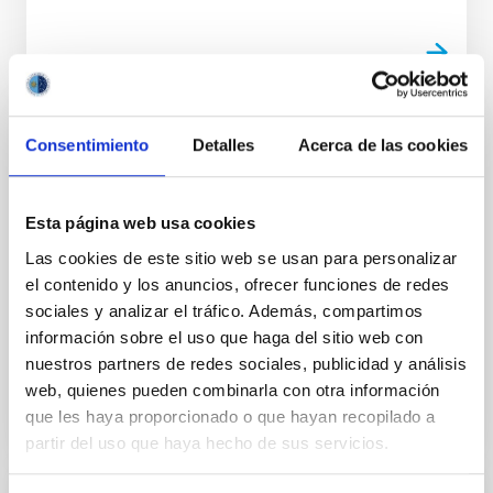
Consentimiento
Detalles
Acerca de las cookies
PUBLICACIÓN
Supersonic turbulence in giant
extragalactic HII regions
Esta página web usa cookies
I discuss in this paper the more likely physical
Las cookies de este sitio web se usan para personalizar
mechanisms that could provide the energy input for
el contenido y los anuncios, ofrecer funciones de redes
the supersonic motions observed in giant
sociales y analizar el tráfico. Además, compartimos
extragalactic HII...
información sobre el uso que haga del sitio web con
nuestros partners de redes sociales, publicidad y análisis
web, quienes pueden combinarla con otra información
que les haya proporcionado o que hayan recopilado a
partir del uso que haya hecho de sus servicios.