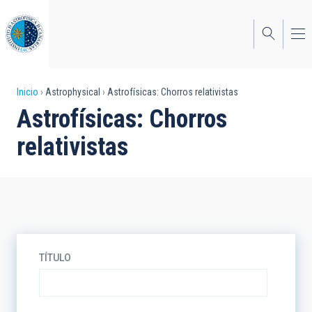
Pasar
al
contenido
principal
Sobrescribir
Inicio
Astrophysical
Astrofísicas: Chorros relativistas
Astrofísicas: Chorros
enlaces
relativistas
de
ayuda
a
la
navegación
TÍTULO