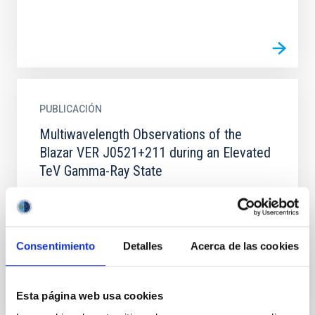
PUBLICACIÓN
Multiwavelength Observations of the
Blazar VER J0521+211 during an Elevated
TeV Gamma-Ray State
We report on a long-lasting, elevated gamma-ray flux
state from VER J0521+211 observed by VERITAS,
MAGIC, and Fermi-LAT in 2013 and 2014. The peak
integral flux...
Consentimiento
Detalles
Acerca de las cookies
Esta página web usa cookies