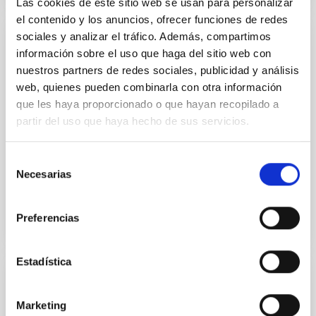
Las cookies de este sitio web se usan para personalizar
el contenido y los anuncios, ofrecer funciones de redes
sociales y analizar el tráfico. Además, compartimos
PUBLICACIÓN
información sobre el uso que haga del sitio web con
nuestros partners de redes sociales, publicidad y análisis
The Mid-infrared-emitting Jet in the Black
web, quienes pueden combinarla con otra información
Hole V404 Cygni in Quiescence
que les haya proporcionado o que hayan recopilado a
Observations of some quiescent black hole X-ray
partir del uso que haya hecho de sus servicios.
binaries have revealed an excess of mid-infrared
(MIR) emission above that expected from their donor
Selección
stars. In...
Necesarias
de
consentimiento
Preferencias
Estadística
PUBLICACIÓN
Marketing
Unraveling the Complex Behavior of Mrk