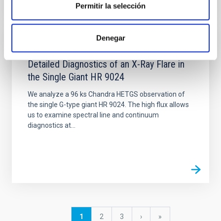
Permitir la selección
Denegar
PUBLICACIÓN
Detailed Diagnostics of an X-Ray Flare in
the Single Giant HR 9024
We analyze a 96 ks Chandra HETGS observation of
the single G-type giant HR 9024. The high flux allows
us to examine spectral line and continuum
diagnostics at...
Paginación
Página
1
Página
2
Página
3
Siguiente
›
última
»