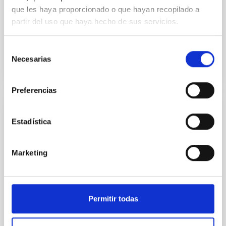
post-T Tauri evolutionary phase ( ~107 K toward the
que les haya proporcionado o que hayan recopilado a
saturated-supersaturated boundary but a decline
partir del uso que haya hecho de sus servicios.
beyond...
Selección
Necesarias
de
consentimiento
Preferencias
PUBLICACIÓN
Estadística
Coronal and chromospheric activity of
Teegarden's star
Marketing
Teegarden's star is a late-type M-dwarf planet host,
typically showing only rather low levels of activity. In
this paper we present an extensive...
Permitir todas