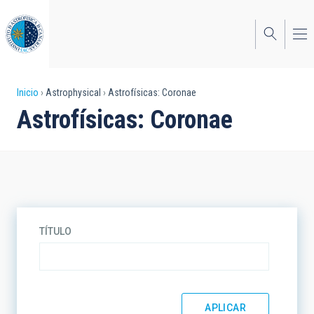
Pasar
al
contenido
principal
Sobrescribir
Inicio
Astrophysical
Astrofísicas: Coronae
Astrofísicas: Coronae
enlaces
de
ayuda
a
la
TÍTULO
navegación