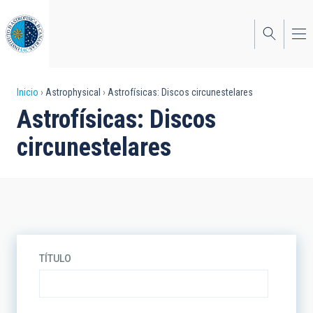
Pasar
al
contenido
principal
Sobrescribir
Inicio
Astrophysical
Astrofísicas: Discos circunestelares
Astrofísicas: Discos
enlaces
circunestelares
de
ayuda
a
la
navegación
TÍTULO