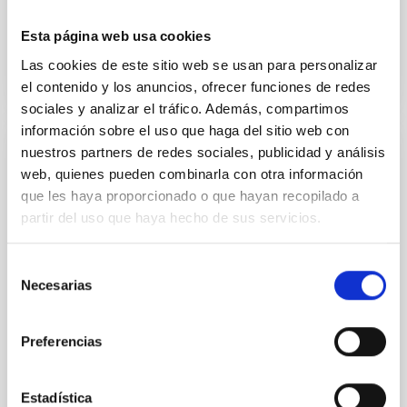
occultations, provided the...
Esta página web usa cookies
Las cookies de este sitio web se usan para personalizar
el contenido y los anuncios, ofrecer funciones de redes
sociales y analizar el tráfico. Además, compartimos
información sobre el uso que haga del sitio web con
nuestros partners de redes sociales, publicidad y análisis
PUBLICACIÓN
web, quienes pueden combinarla con otra información
Coordinated Space- and Ground-based
que les haya proporcionado o que hayan recopilado a
Monitoring of Accretion Bursts in a
partir del uso que haya hecho de sus servicios.
Protoplanetary Disk: Establishing Mid-
infrared Hydrogen Lines as Accretion
Selección
Necesarias
Diagnostics for JWST/MIRI
de
consentimiento
In this paper, we establish and calibrate mid-infrared
(MIR) hydrogen recombination lines observed with
Preferencias
the James Webb Space Telescope as accretion
tracers for...
Estadística