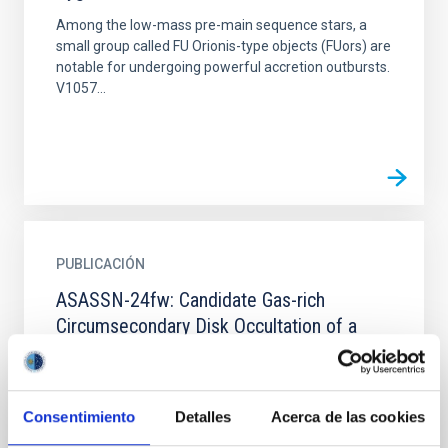
Among the low-mass pre-main sequence stars, a
small group called FU Orionis-type objects (FUors) are
notable for undergoing powerful accretion outbursts.
V1057...
PUBLICACIÓN
ASASSN-24fw: Candidate Gas-rich
Circumsecondary Disk Occultation of a
Main-sequence Star
Dusty disks around planetary and substellar
companions in outer reaches of exoplanetary
Consentimiento
Detalles
Acerca de las cookies
systems can be detected as long-lasting