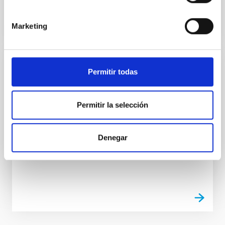
Marketing
Permitir todas
PUBLICACIÓN
VISIR/VLT observations of brown dwarfs in
Upper Scorpius
Permitir la selección
We present mid-IR observations of a sample of very
low-mass stars and brown dwarfs in the Upper
Denegar
Scorpius association. The main goal of these
observations is to...