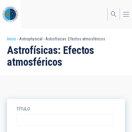
Pasar
al
contenido
principal
Sobrescribir
Inicio
Astrophysical
Astrofísicas: Efectos atmosféricos
Astrofísicas: Efectos
enlaces
atmosféricos
de
ayuda
a
la
navegación
TÍTULO