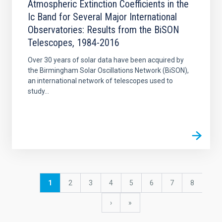
Atmospheric Extinction Coefficients in the
Ic Band for Several Major International
Observatories: Results from the BiSON
Telescopes, 1984-2016
Over 30 years of solar data have been acquired by
the Birmingham Solar Oscillations Network (BiSON),
an international network of telescopes used to
study...
Paginación
Página
1
Página
2
Página
3
Página
4
Página
5
Página
6
Página
7
Página
8
actual
Siguiente
›
última
»
página
página