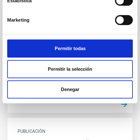
Estadística
PUBLICACIÓN
Marketing
Atmospheric and seeing forecast: WRF
model validation with in situ
measurements at ORM
Permitir todas
We present a comparison between in situ
measurements and forecasted data at the
Permitir la selección
Observatorio del Roque de Los Muchachos.
Forecasting is obtained with the...
Denegar
PUBLICACIÓN