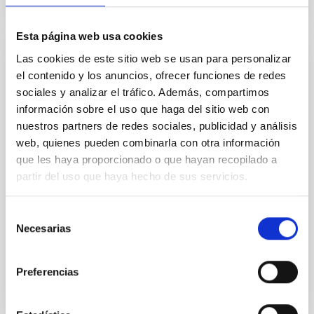
Esta página web usa cookies
Las cookies de este sitio web se usan para personalizar
CHARLA
el contenido y los anuncios, ofrecer funciones de redes
Astronomical Site's Characterization in the
sociales y analizar el tráfico. Además, compartimos
era of Extremely Large Telescopes: an
información sobre el uso que haga del sitio web con
overview of atmospheric turbulence
nuestros partners de redes sociales, publicidad y análisis
monitoring for Adaptive Optics
web, quienes pueden combinarla con otra información
que les haya proporcionado o que hayan recopilado a
performance simulations
partir del uso que haya hecho de sus servicios.
In the past years, intensive Site Characterization
campaigns have been performed to chose the sites
Selección
for the future giant ELTs. Various atmospheric
Necesarias
de
turbulence...
consentimiento
Preferencias