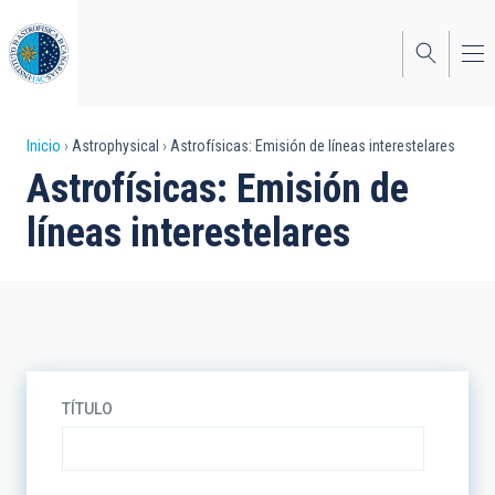
Pasar
al
contenido
principal
Sobrescribir
Inicio
Astrophysical
Astrofísicas: Emisión de líneas interestelares
Astrofísicas: Emisión de
enlaces
líneas interestelares
de
ayuda
a
la
navegación
TÍTULO