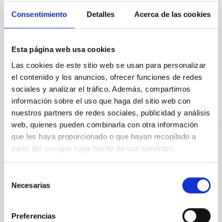
We report the detection of 23 OH + 1 → 0 absorption,
Consentimiento
Detalles
Acerca de las cookies
emission, or P-Cygni-shaped lines and CO(J = 9→8)
emission lines in 18 Herschel-selected z = 2-6
starburst...
Esta página web usa cookies
Las cookies de este sitio web se usan para personalizar
el contenido y los anuncios, ofrecer funciones de redes
sociales y analizar el tráfico. Además, compartimos
información sobre el uso que haga del sitio web con
nuestros partners de redes sociales, publicidad y análisis
web, quienes pueden combinarla con otra información
PUBLICACIÓN
que les haya proporcionado o que hayan recopilado a
Theoretical Diagnostics for the Physical
partir del uso que haya hecho de sus servicios.
Conditions in Active Galactic Nuclei under
the View of JWST
Selección
Necesarias
de
With excellent spectral and angular resolutions and,
consentimiento
especially, sensitivity, the JWST allows us to observe
infrared emission lines that were previously...
Preferencias