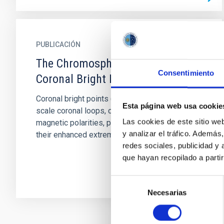
PUBLICACIÓN
The Chromosphere Underneath a
Consentimiento
Coronal Bright Point
Coronal bright points (CBPs) are sets of small-
Esta página web usa cookie
scale coronal loops, connecting opposite
Las cookies de este sitio we
magnetic polarities, primarily characterized by
y analizar el tráfico. Ademá
their enhanced extreme...
redes sociales, publicidad y
que hayan recopilado a parti
Selección
Necesarias
de
consentimiento