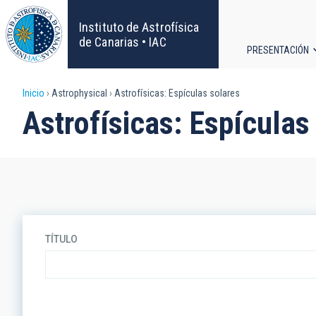
Pasar
al
Instituto de Astrofísica
contenido
de Canarias • IAC
PRESENTACIÓN
principal
Navega
Sobrescribir
Inicio
Astrophysical
Astrofísicas: Espículas solares
principa
Astrofísicas: Espículas
enlaces
de
ayuda
a
TÍTULO
la
navegación