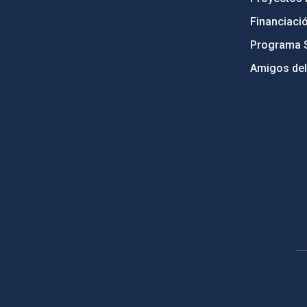
Financiaci
Programa 
Amigos del
PostFooter > Newsletter link