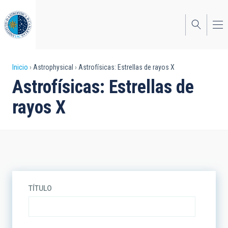
Pasar
al
contenido
principal
Sobrescribir
Inicio
Astrophysical
Astrofísicas: Estrellas de rayos X
Astrofísicas: Estrellas de
enlaces
rayos X
de
ayuda
a
la
navegación
TÍTULO