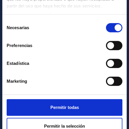
partir del uso que haya hecho de sus servicios.
Contacto
Cómo llegar al IAC
Selección
Necesarias
de
Directorio de personal
consentimiento
Biblioteca
Preferencias
Registro general
Estadística
INFORMACIÓN INSTITUCIONAL
Legislación
Marketing
Transparencia
Código ético y política antifraude
Igualdad y diversidad de género
Permitir todas
Forever IAC
Medio Ambiente y Sostenibilidad
Permitir la selección