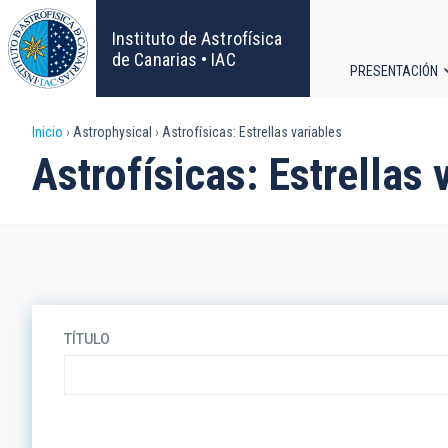
Pasar
al
Instituto de Astrofísica
contenido
de Canarias • IAC
PRESENTACIÓN
principal
Navega
Sobrescribir
Inicio
Astrophysical
Astrofísicas: Estrellas variables
principa
Astrofísicas: Estrellas 
enlaces
de
ayuda
a
TÍTULO
la
navegación