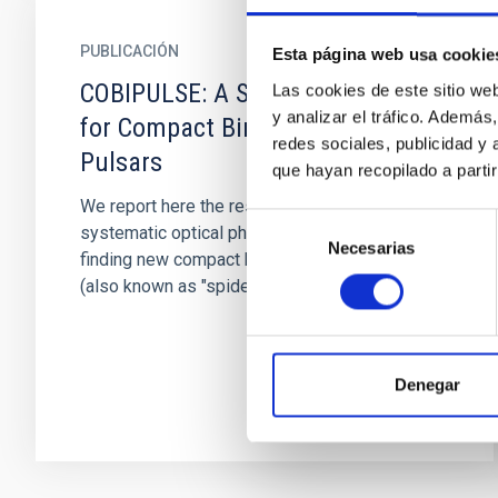
PUBLICACIÓN
Esta página web usa cookie
COBIPULSE: A Systematic Search
Las cookies de este sitio we
y analizar el tráfico. Ademá
for Compact Binary Millisecond
redes sociales, publicidad y
Pulsars
que hayan recopilado a parti
We report here the results obtained from a
Selección
systematic optical photometric survey aimed at
Necesarias
de
finding new compact binary millisecond pulsars
consentimiento
(also known as "spiders...
Denegar