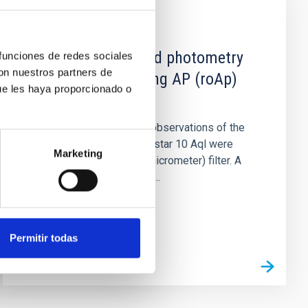
PUBLICACIÓN
High-speed infrared photometry
 funciones de redes sociales
con nuestros partners de
of rapidly oscillating AP (roAp)
ue les haya proporcionado o
stars - 10 Aquilae
High-speed photometric observations of the
recently discovered roAp star 10 Aql were
Marketing
performed in the J(1.22-micrometer) filter. A
total of 47.2 hours of data...
Permitir todas