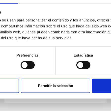
CHARLA
s
Collapsograms: measurement of
b se usan para personalizar el contenido y los anuncios, ofrecer
s, compartimos información sobre el uso que haga del sitio web 
low signal-to-noise-ratio solar p
 análisis web, quienes pueden combinarla con otra información q
modes in spatially-resolved
r del uso que haya hecho de sus servicios.
helioseismic data
1.- I will give an overview of WeCAPP
Preferencias
Estadística
(Wendelstein Calar Alto Pixellensing Project), a
microlensing survey towards the Andromeda
galaxy. WeCAPP monitored the...
Permitir la selección