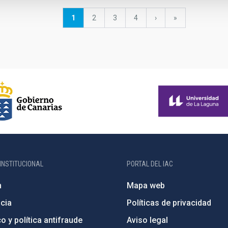
Página
1
Página
2
Página
3
Página
4
Siguiente
›
última
»
actual
página
página
INSTITUCIONAL
PORTAL DEL IAC
n
Mapa web
cia
Políticas de privacidad
o y política antifraude
Aviso legal