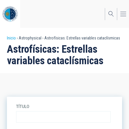
Pasar
al
contenido
principal
Sobrescribir
Inicio
Astrophysical
Astrofísicas: Estrellas variables cataclísmicas
Astrofísicas: Estrellas
enlaces
variables cataclísmicas
de
ayuda
a
la
navegación
TÍTULO