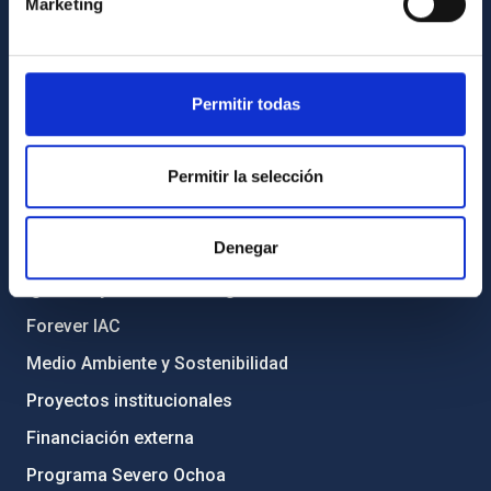
Directorio de personal
Marketing
Biblioteca
Registro general
Permitir todas
INFORMACIÓN INSTITUCIONAL
Permitir la selección
Legislación
Transparencia
Denegar
Código ético y política antifraude
Igualdad y diversidad de género
Forever IAC
Medio Ambiente y Sostenibilidad
Proyectos institucionales
Financiación externa
Programa Severo Ochoa