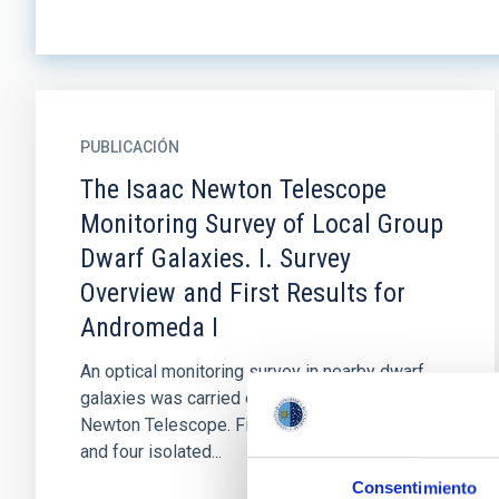
PUBLICACIÓN
The Isaac Newton Telescope
Monitoring Survey of Local Group
Dwarf Galaxies. I. Survey
Overview and First Results for
Andromeda I
An optical monitoring survey in nearby dwarf
galaxies was carried out with the 2.5 m Isaac
Newton Telescope. Fifty-five dwarf galaxies
and four isolated...
Consentimiento