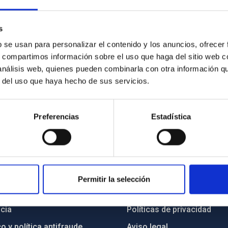
s
b se usan para personalizar el contenido y los anuncios, ofrecer
s, compartimos información sobre el uso que haga del sitio web 
 análisis web, quienes pueden combinarla con otra información q
r del uso que haya hecho de sus servicios.
Preferencias
Estadística
INSTITUCIONAL
PORTAL DEL IAC
Permitir la selección
n
Mapa web
cia
Políticas de privacidad
o y política antifraude
Aviso legal