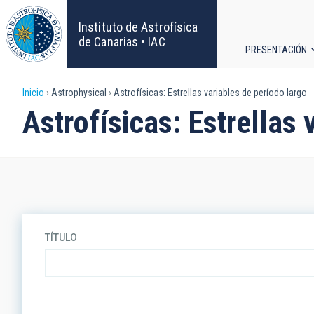
Pasar
al
Instituto de Astrofísica
contenido
de Canarias • IAC
PRESENTACIÓN
principal
Navega
Sobrescribir
Inicio
Astrophysical
Astrofísicas: Estrellas variables de período largo
principa
Astrofísicas: Estrellas 
enlaces
de
ayuda
a
TÍTULO
la
navegación