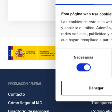
Esta página web usa cookie
Las cookies de este sitio we
y analizar el tráfico. Ademá
redes sociales, publicidad y
que hayan recopilado a parti
Selección
Necesarias
de
consentimiento
INFORMACIÓN GENERAL
INFORMACIÓN 
Denegar
Contacto
Legislació
Cómo llegar al IAC
Transparen
Directorio de personal
Código étic