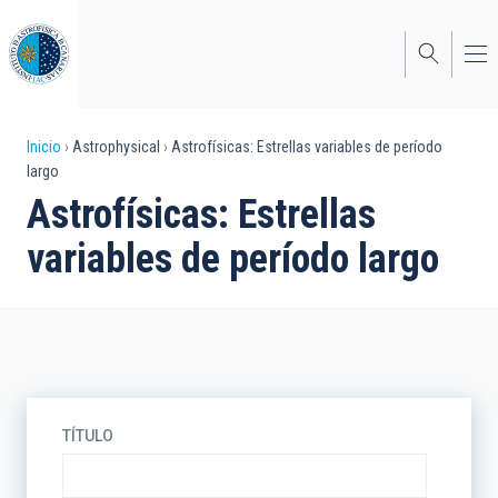
Pasar
al
contenido
principal
Sobrescribir
Inicio
Astrophysical
Astrofísicas: Estrellas variables de período
largo
enlaces
Astrofísicas: Estrellas
de
variables de período largo
ayuda
a
la
navegación
TÍTULO