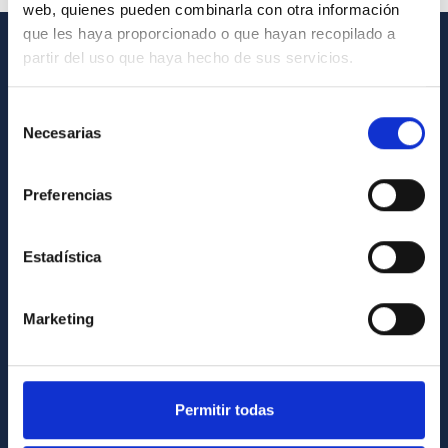
web, quienes pueden combinarla con otra información
que les haya proporcionado o que hayan recopilado a
partir del uso que haya hecho de sus servicios.
INFORMACIÓN GENERAL
Selección
Contacto
Necesarias
de
Cómo llegar al IAC
consentimiento
Directorio de personal
Preferencias
Biblioteca
Registro general
Estadística
INFORMACIÓN INSTITUCIONAL
Marketing
Legislación
Transparencia
Permitir todas
Código ético y política antifraude
Igualdad y diversidad de género