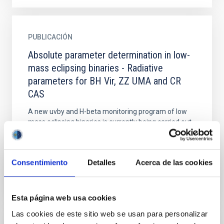
PUBLICACIÓN
Absolute parameter determination in low-
mass eclipsing binaries - Radiative
parameters for BH Vir, ZZ UMA and CR
CAS
A new uvby and H-beta monitoring program of low
mass eclipsing binaries is currently being carried out
in the framework of a 5-yr observational program
which...
Consentimiento
Detalles
Acerca de las cookies
Esta página web usa cookies
Las cookies de este sitio web se usan para personalizar