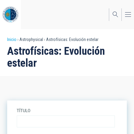
Pasar
al
contenido
principal
Sobrescribir
Inicio
Astrophysical
Astrofísicas: Evolución estelar
Astrofísicas: Evolución
enlaces
estelar
de
ayuda
a
la
navegación
TÍTULO