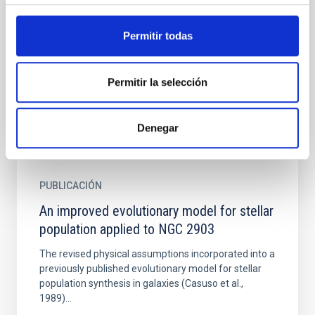
A new empirical calibration of the (B-V) index versus
the three fundamental stellar parameters T(eff),
Permitir todas
(Fe/H), and log g is presented whose range of validity
is...
Permitir la selección
Denegar
PUBLICACIÓN
An improved evolutionary model for stellar
population applied to NGC 2903
The revised physical assumptions incorporated into a
previously published evolutionary model for stellar
population synthesis in galaxies (Casuso et al.,
1989)...