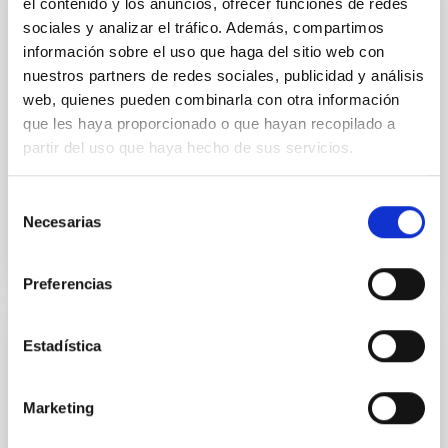
el contenido y los anuncios, ofrecer funciones de redes
PUBLICACIÓN
sociales y analizar el tráfico. Además, compartimos
Abundance gradient for 13 planetary
información sobre el uso que haga del sitio web con
nebulae in the Galaxy
nuestros partners de redes sociales, publicidad y análisis
web, quienes pueden combinarla con otra información
Via optical low-resolution long slit spectroscopy
que les haya proporcionado o que hayan recopilado a
conducted at the 2.5 m INT in La Palma, He, O, N, Ne,
partir del uso que haya hecho de sus servicios.
A, and S abundances in 13 extended PN were
calculated...
Selección
Necesarias
de
consentimiento
Preferencias
Estadística
PUBLICACIÓN
An empirical approach to the location of
Marketing
the theoretical isochrones in the
observational plane