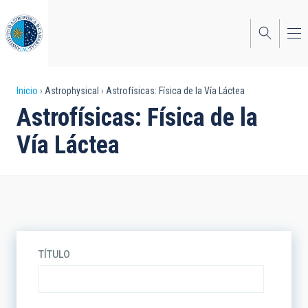
Pasar
al
contenido
principal
Sobrescribir
Inicio
Astrophysical
Astrofísicas: Física de la Vía Láctea
Astrofísicas: Física de la
enlaces
Vía Láctea
de
ayuda
a
la
navegación
TÍTULO