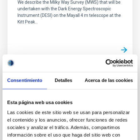
We describe the Milky Way Survey (MWS) that will be
undertaken with the Dark Energy Spectroscopic
Instrument (DESI) on the Mayall 4 m telescope at the
Kitt Peak...
PUBLICACIÓN
Consentimiento
Detalles
Acerca de las cookies
The Structure, Populations, and Kinematics
of the Milky Way Central and Inner Bulge
Esta página web usa cookies
with OGLE, APOGEE, and Gaia Data
Las cookies de este sitio web se usan para personalizar
We present an analysis of the structure, kinematics,
el contenido y los anuncios, ofrecer funciones de redes
and chemo-dynamical properties of the Milky Way
sociales y analizar el tráfico. Además, compartimos
bulge using RR Lyrae stars from Optical
información sobre el uso que haga del sitio web con
Gravitational...