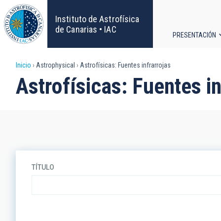
Pasar
al
Instituto de Astrofísica
contenido
de Canarias • IAC
PRESENTACIÓN
principal
Navega
Sobrescribir
Inicio
Astrophysical
Astrofísicas: Fuentes infrarrojas
principa
Astrofísicas: Fuentes in
enlaces
de
ayuda
a
TÍTULO
la
navegación