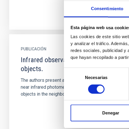
Consentimiento
Esta página web usa cookie
Las cookies de este sitio we
y analizar el tráfico. Ademá
PUBLICACIÓN
redes sociales, publicidad y
que hayan recopilado a parti
Infrared observations of GGD
objects.
Selección
Necesarias
de
The authors present accurate positions and
consentimiento
near infrared photometry of 11 point-like
objects in the neighbourhood of GGD objects.
Denegar