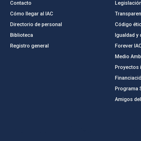
Contacto
Legislació
Cómo llegar al IAC
Transparen
Directorio de personal
Código étic
Biblioteca
Igualdad y 
Registro general
Forever IA
Medio Ambi
Proyectos i
Financiaci
Programa 
Amigos del
PostFooter > Newsletter link