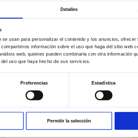
Detalles
s
b se usan para personalizar el contenido y los anuncios, ofrecer
s, compartimos información sobre el uso que haga del sitio web 
PUBLICACIÓN
 análisis web, quienes pueden combinarla con otra información q
r del uso que haya hecho de sus servicios.
IRAS 22568+6141: a new bipolar
nebula.
Preferencias
Estadística
Not Available
Permitir la selección