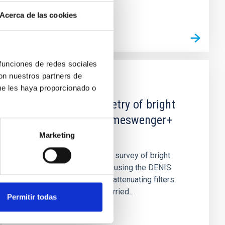
Acerca de las cookies
 funciones de redes sociales
con nuestros partners de
PUBLICACIÓN
ue les haya proporcionado o
J-K DENIS photometry of bright
southern stars (Kimeswenger+
2004)
Marketing
We present a photometric survey of bright
southern stars carried out using the DENIS
instrument equipped with attenuating filters.
The observations were carried...
Permitir todas