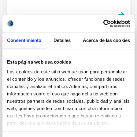
Consentimiento
Detalles
Acerca de las cookies
CHARLA
The role of metals from molecular clouds
to galactic discs
Esta página web usa cookies
From the time the first stars formed to the present-
Las cookies de este sitio web se usan para personalizar
day, metals have witnessed the assembly of
el contenido y los anuncios, ofrecer funciones de redes
structure in the Universe in great detail. Although
sociales y analizar el tráfico. Además, compartimos
metals only...
información sobre el uso que haga del sitio web con
nuestros partners de redes sociales, publicidad y análisis
web, quienes pueden combinarla con otra información
que les haya proporcionado o que hayan recopilado a
partir del uso que haya hecho de sus servicios.