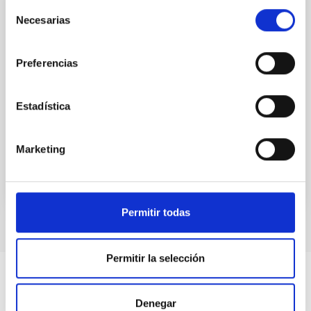
Selección
CHARLA
Necesarias
de
Thinking about stellar populations
consentimiento
modeling
Preferencias
The basis of stellar population modeling was
established around 40 years ago somehow
Estadística
optimized to the technical facilities and observational
data available at...
Marketing
Permitir todas
Permitir la selección
Denegar