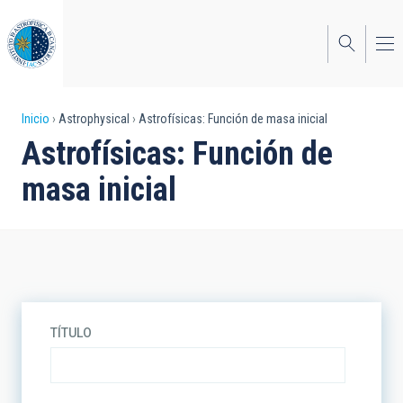
Pasar
al
contenido
principal
Sobrescribir
Inicio
Astrophysical
Astrofísicas: Función de masa inicial
Astrofísicas: Función de
enlaces
masa inicial
de
ayuda
a
la
navegación
TÍTULO