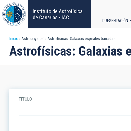
Pasar
al
Instituto de Astrofísica
contenido
de Canarias • IAC
PRESENTACIÓN
principal
Navega
Sobrescribir
Inicio
Astrophysical
Astrofísicas: Galaxias espirales barradas
principa
Astrofísicas: Galaxias 
enlaces
de
ayuda
a
TÍTULO
la
navegación