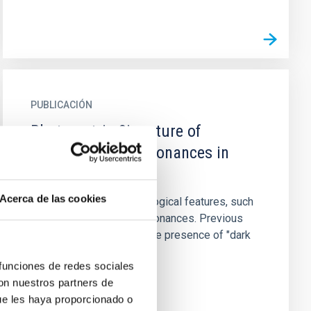
PUBLICACIÓN
Photometric Signature of
Ultraharmonic Resonances in
Barred Galaxies
Acerca de las cookies
Bars may induce morphological features, such
as rings, through their resonances. Previous
studies suggested that the presence of "dark
gaps," or regions of a...
 funciones de redes sociales
con nuestros partners de
ue les haya proporcionado o