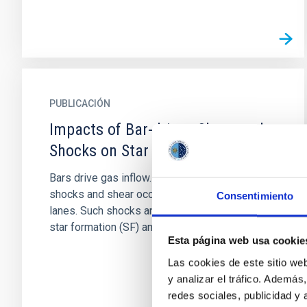
PUBLICACIÓN
Impacts of Bar-driven Shear and
Shocks on Star Formation
Bars drive gas inflow. As the gas flows inward,
shocks and shear occur along the bar dust
Consentimiento
lanes. Such shocks and shear can affect the
star formation (SF) and...
Esta página web usa cookie
Las cookies de este sitio we
y analizar el tráfico. Ademá
redes sociales, publicidad y