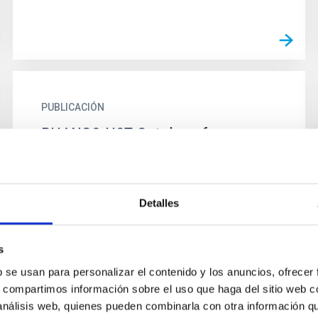
PUBLICACIÓN
PHANGS-HST Catalogs for
∼100,000 Star Clusters and
Compact Associations in 38
Galaxies. II. Physical Properties
Detalles
from Decision-tree-based Spectral
Energy Distribution Fitting of
s
NUV-U-B-V-I Photometry with
b se usan para personalizar el contenido y los anuncios, ofrecer
Categorical Priors Set by Hα
s, compartimos información sobre el uso que haga del sitio web 
 análisis web, quienes pueden combinarla con otra información q
Emission, Cluster Mor