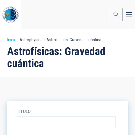
Pasar
al
contenido
principal
Sobrescribir
Inicio
Astrophysical
Astrofísicas: Gravedad cuántica
Astrofísicas: Gravedad
enlaces
cuántica
de
ayuda
a
la
navegación
TÍTULO