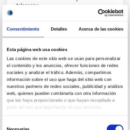
telescope
We analyze the timing of photons observed by the
MAGIC telescope during a flare of the active galactic
nucleus Mkn 501 for a possible correlation with
Consentimiento
Detalles
Acerca de las cookies
energy...
Esta página web usa cookies
Las cookies de este sitio web se usan para personalizar
el contenido y los anuncios, ofrecer funciones de redes
sociales y analizar el tráfico. Además, compartimos
información sobre el uso que haga del sitio web con
nuestros partners de redes sociales, publicidad y análisis
web, quienes pueden combinarla con otra información
que les haya proporcionado o que hayan recopilado a
partir del uso que haya hecho de sus servicios.
Selección
Necesarias