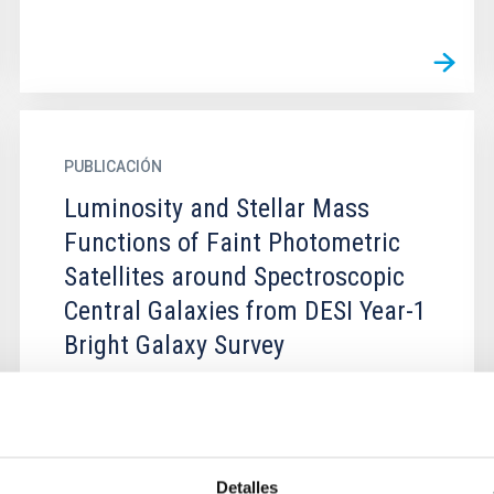
PUBLICACIÓN
Luminosity and Stellar Mass
Functions of Faint Photometric
Satellites around Spectroscopic
Central Galaxies from DESI Year-1
Bright Galaxy Survey
We measure the luminosity functions (LFs) and
stellar mass functions (SMFs) of photometric
satellite galaxies around spectroscopically
identified isolated...
Detalles