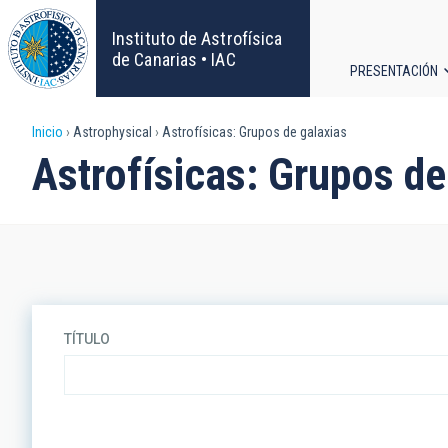
Pasar
al
Instituto de Astrofísica
contenido
de Canarias • IAC
PRESENTACIÓN
principal
Navega
Sobrescribir
Inicio
Astrophysical
Astrofísicas: Grupos de galaxias
principa
Astrofísicas: Grupos de
enlaces
de
ayuda
a
TÍTULO
la
navegación