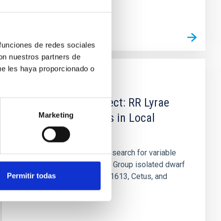
 funciones de redes sociales
con nuestros partners de
ue les haya proporcionado o
PUBLICACIÓN
The ACS LCID Project: RR Lyrae
Marketing
Stars and Cepheids in Local
Group Galaxies
We present results of the search for variable
stars in a sample of Local Group isolated dwarf
Permitir todas
galaxies, namely LGS3, IC1613, Cetus, and
Tucana, based on very...