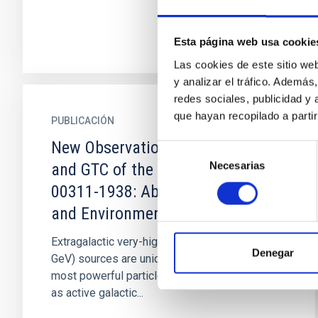
Esta página web usa cookie
Las cookies de este sitio we
y analizar el tráfico. Ademá
redes sociales, publicidad y
que hayan recopilado a parti
PUBLICACIÓN
New Observations with Gemini
Selección
Necesarias
de
and GTC of the VHE Blazar KUV
consentimiento
00311-1938: About Its Redshift
and Environment
Extragalactic very-high-energy (VHE; E > 100
Denegar
GeV) sources are unique objects to study the
most powerful particle accelerators in nature,
as active galactic...