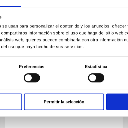
s
b se usan para personalizar el contenido y los anuncios, ofrecer
s, compartimos información sobre el uso que haga del sitio web 
 análisis web, quienes pueden combinarla con otra información q
r del uso que haya hecho de sus servicios.
PUBLICACIÓN
Secondary Infall in the Seyfert’s
Preferencias
Estadística
Sextet: A Plausible Way Out of the
Short Crossing Time Paradox
We used integral field spectroscopy from
CALIFA DR3 and multiwavelength publicly
Permitir la selección
available data to investigate the star formation
histories of galaxies in the...