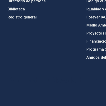
Directorio de personal
Código étic
Biblioteca
Igualdad y 
Registro general
Forever IA
Medio Ambi
Proyectos i
Financiaci
Programa 
Amigos del
PostFooter > Newsletter link