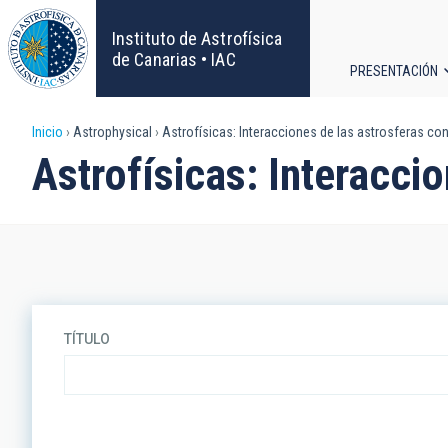
Pasar
al
Instituto de Astrofísica
contenido
de Canarias • IAC
PRESENTACIÓN
principal
Navega
Sobrescribir
Inicio
Astrophysical
Astrofísicas: Interacciones de las astrosferas con
principa
Astrofísicas: Interaccio
enlaces
de
ayuda
a
TÍTULO
la
navegación