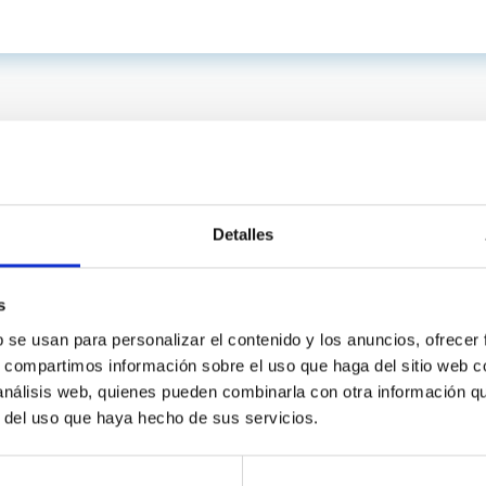
Detalles
s
b se usan para personalizar el contenido y los anuncios, ofrecer
s, compartimos información sobre el uso que haga del sitio web 
INSTITUCIONAL
PORTAL DEL IAC
 análisis web, quienes pueden combinarla con otra información q
n
Mapa web
r del uso que haya hecho de sus servicios.
cia
Políticas de privacidad