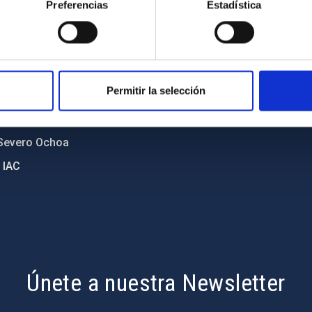
o y política antifraude
Aviso legal
Preferencias
Estadística
diversidad de género
Política de cookies
C
Accesibilidad
ente y Sostenibilidad
Permitir la selección
nstitucionales
ón externa
Severo Ochoa
 IAC
Únete a nuestra Newsletter