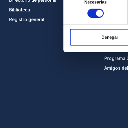
Directorio de personal
Código étic
Necesarias
de
consentimiento
Biblioteca
Igualdad y 
Registro general
Forever IA
Medio Ambi
Denegar
Proyectos i
Financiaci
Programa 
Amigos del
PostFooter > Newsletter link