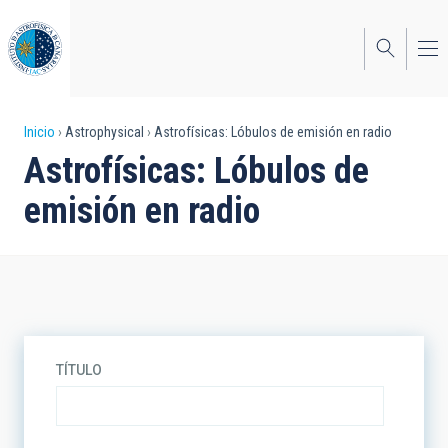
Pasar
al
contenido
principal
Sobrescribir
Inicio
Astrophysical
Astrofísicas: Lóbulos de emisión en radio
Astrofísicas: Lóbulos de
enlaces
emisión en radio
de
ayuda
a
la
navegación
TÍTULO