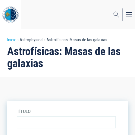
Pasar
al
contenido
principal
Sobrescribir
Inicio
Astrophysical
Astrofísicas: Masas de las galaxias
Astrofísicas: Masas de las
enlaces
galaxias
de
ayuda
a
la
navegación
TÍTULO