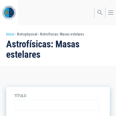
Pasar
al
contenido
principal
Sobrescribir
Inicio
Astrophysical
Astrofísicas: Masas estelares
Astrofísicas: Masas
enlaces
estelares
de
ayuda
a
la
navegación
TÍTULO