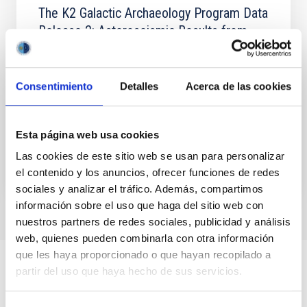
The K2 Galactic Archaeology Program Data
Release 2: Asteroseismic Results from
Campaigns 4, 6, and 7
Studies of Galactic structure and evolution have
Consentimiento
Detalles
Acerca de las cookies
benefited enormously from Gaia kinematic
information, though additional, intrinsic stellar
parameters like age...
Esta página web usa cookies
Las cookies de este sitio web se usan para personalizar
el contenido y los anuncios, ofrecer funciones de redes
sociales y analizar el tráfico. Además, compartimos
información sobre el uso que haga del sitio web con
nuestros partners de redes sociales, publicidad y análisis
web, quienes pueden combinarla con otra información
que les haya proporcionado o que hayan recopilado a
partir del uso que haya hecho de sus servicios.