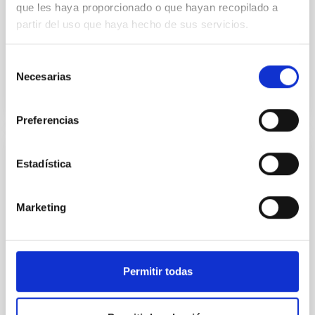
que les haya proporcionado o que hayan recopilado a
coverage of fireball events based on U.S.
partir del uso que haya hecho de sus servicios.
Government sensor detections. The database
contributes to...
Selección
Necesarias
de
consentimiento
Preferencias
PUBLICACIÓN
Estadística
How to maintain the spatial distribution of
interplanetary dust
Marketing
The authors discuss two aspects related to the radial
dependence of spatial density of interplanetary dust.
First, they ask which spatial distribution the dust...
Permitir todas