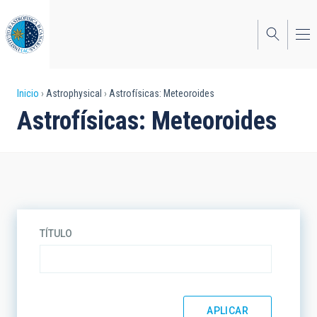
Pasar
al
contenido
principal
Sobrescribir
Inicio
Astrophysical
Astrofísicas: Meteoroides
Astrofísicas: Meteoroides
enlaces
de
ayuda
a
la
TÍTULO
navegación