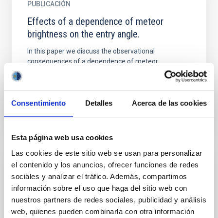
PUBLICACIÓN
Effects of a dependence of meteor
brightness on the entry angle.
In this paper we discuss the observational
consequences of a dependence of meteor
brightness on the entry angle z_R_, namely the
decrease of the observed rates...
Consentimiento
Detalles
Acerca de las cookies
Esta página web usa cookies
Las cookies de este sitio web se usan para personalizar
el contenido y los anuncios, ofrecer funciones de redes
PUBLICACIÓN
sociales y analizar el tráfico. Además, compartimos
Error dependencies in the space-based
información sobre el uso que haga del sitio web con
CNEOS fireball database
nuestros partners de redes sociales, publicidad y análisis
web, quienes pueden combinarla con otra información
Context. The CNEOS database offers near-global