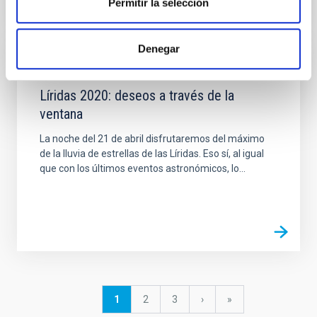
Permitir la selección
Denegar
NOTICIA
Líridas 2020: deseos a través de la
ventana
La noche del 21 de abril disfrutaremos del máximo
de la lluvia de estrellas de las Líridas. Eso sí, al igual
que con los últimos eventos astronómicos, lo...
Paginación
Página
1
Página
2
Página
3
Siguiente
›
última
»
actual
página
página