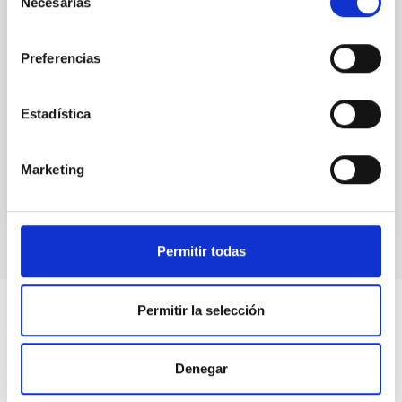
Necesarias
de
Very small grain emission in NGC 7023.
consentimiento
Preferencias
We observed the reflection nebula NGC 7023 at
various positions using wide and narrow band
photometry centred on the 7.7 and 11.3μm PAH
Estadística
emission features and...
Marketing
Permitir todas
Permitir la selección
Denegar