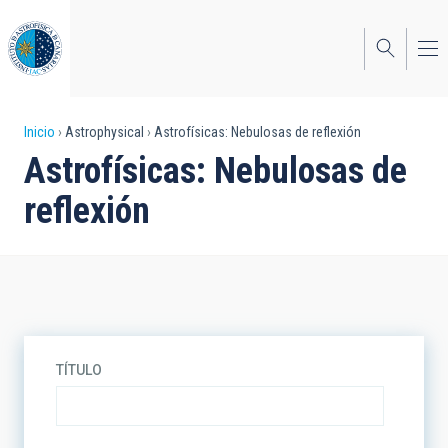
Pasar
al
contenido
principal
Sobrescribir
Inicio
Astrophysical
Astrofísicas: Nebulosas de reflexión
Astrofísicas: Nebulosas de
enlaces
reflexión
de
ayuda
a
la
navegación
TÍTULO