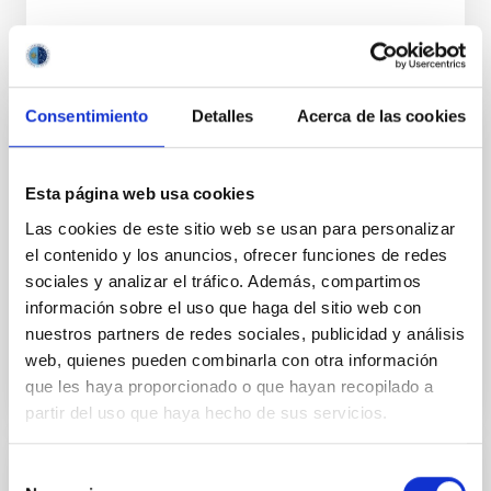
Consentimiento
Detalles
Acerca de las cookies
PUBLICACIÓN
The reflection nebula around HD 26676
Esta página web usa cookies
The gaseous component of the reflection nebula
Las cookies de este sitio web se usan para personalizar
surrounding HD 26676 is investigated by comparing
el contenido y los anuncios, ofrecer funciones de redes
the UV spectrum of the star with that of the
sociales y analizar el tráfico. Además, compartimos
foreground star HD...
información sobre el uso que haga del sitio web con
nuestros partners de redes sociales, publicidad y análisis
web, quienes pueden combinarla con otra información
que les haya proporcionado o que hayan recopilado a
partir del uso que haya hecho de sus servicios.
Selección
PUBLICACIÓN