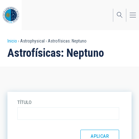
Pasar
al
contenido
principal
Sobrescribir
Inicio
Astrophysical
Astrofísicas: Neptuno
Astrofísicas: Neptuno
enlaces
de
ayuda
a
la
TÍTULO
navegación