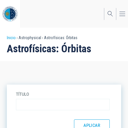
Pasar
al
contenido
principal
Sobrescribir
Inicio
Astrophysical
Astrofísicas: Órbitas
Astrofísicas: Órbitas
enlaces
de
ayuda
a
la
TÍTULO
navegación