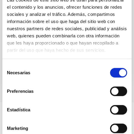
Survey of Local Group Dwarf Galaxies. VI.
el contenido y los anuncios, ofrecer funciones de redes
The Star Formation History and Dust
sociales y analizar el tráfico. Además, compartimos
Production in Andromeda IX
información sobre el uso que haga del sitio web con
nuestros partners de redes sociales, publicidad y análisis
We present a photometric study of the resolved
stellar populations in Andromeda IX (And IX), the
web, quienes pueden combinarla con otra información
closest satellite to M31, a metal-poor and low-mass
que les haya proporcionado o que hayan recopilado a
dwarf...
partir del uso que haya hecho de sus servicios.
Selección
Necesarias
de
consentimiento
Preferencias
Estadística
Marketing