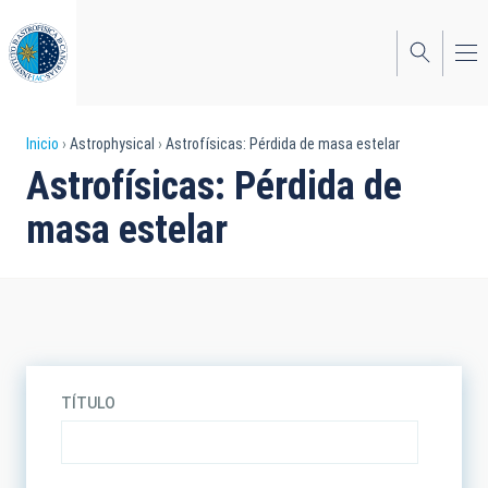
Pasar
al
contenido
principal
Sobrescribir
Inicio
Astrophysical
Astrofísicas: Pérdida de masa estelar
Astrofísicas: Pérdida de
enlaces
masa estelar
de
ayuda
a
la
navegación
TÍTULO