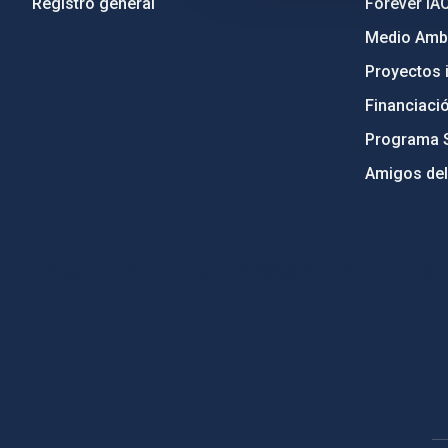
Registro general
Forever IA
Medio Ambi
Proyectos i
Financiaci
Programa 
Amigos del
PostFooter > Newsletter link