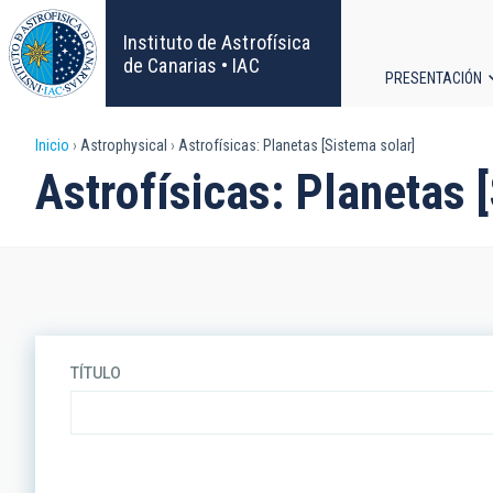
Pasar
al
Instituto de Astrofísica
contenido
de Canarias • IAC
PRESENTACIÓN
principal
Navega
Sobrescribir
Inicio
Astrophysical
Astrofísicas: Planetas [Sistema solar]
principa
Astrofísicas: Planetas 
enlaces
de
ayuda
a
TÍTULO
la
navegación