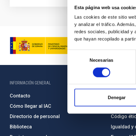
Esta página web usa cookie
Las cookies de este sitio we
y analizar el tráfico. Ademá
redes sociales, publicidad y
que hayan recopilado a parti
Selección
Necesarias
de
consentimiento
INFORMACIÓN GENERAL
INFORMACIÓN 
Contacto
Legislació
Denegar
Cómo llegar al IAC
Transparen
Directorio de personal
Código étic
Biblioteca
Igualdad y 