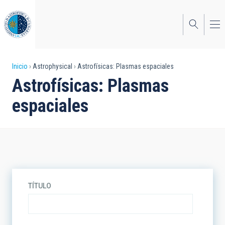
Pasar
al
contenido
principal
Sobrescribir
Inicio
Astrophysical
Astrofísicas: Plasmas espaciales
Astrofísicas: Plasmas
enlaces
espaciales
de
ayuda
a
la
navegación
TÍTULO