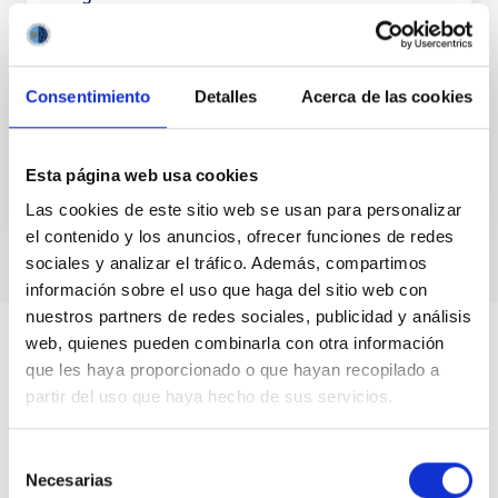
The properties of Alfvénic solar wind turbulence
have been studied for decades using spacecraft
measurements. In particular, the observation of
Consentimiento
Detalles
Acerca de las cookies
spectral...
Esta página web usa cookies
Las cookies de este sitio web se usan para personalizar
el contenido y los anuncios, ofrecer funciones de redes
sociales y analizar el tráfico. Además, compartimos
información sobre el uso que haga del sitio web con
nuestros partners de redes sociales, publicidad y análisis
web, quienes pueden combinarla con otra información
que les haya proporcionado o que hayan recopilado a
partir del uso que haya hecho de sus servicios.
Selección
Necesarias
de