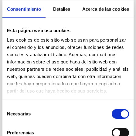
Inversions
Consentimiento
Detalles
Acerca de las cookies
Scattering polarization tends to dominate the linear
polarization signals of the Ca II 8542 Å line in weakly
magnetized areas (B ≲ 100 G), especially when the...
Esta página web usa cookies
Las cookies de este sitio web se usan para personalizar
el contenido y los anuncios, ofrecer funciones de redes
sociales y analizar el tráfico. Además, compartimos
información sobre el uso que haga del sitio web con
nuestros partners de redes sociales, publicidad y análisis
web, quienes pueden combinarla con otra información
PUBLICACIÓN
que les haya proporcionado o que hayan recopilado a
The JCMT BISTRO Survey: Studying the
partir del uso que haya hecho de sus servicios.
Complex Magnetic Field of L43
Selección
We present observations of polarized dust emission
Necesarias
de
at 850 μm from the L43 molecular cloud, which sits in
consentimiento
the Ophiuchus cloud complex. The data were taken
using...
Preferencias