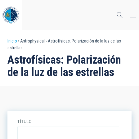
Pasar
al
contenido
principal
Sobrescribir
Inicio
Astrophysical
Astrofísicas: Polarización de la luz de las
estrellas
enlaces
Astrofísicas: Polarización
de
de la luz de las estrellas
ayuda
a
la
navegación
TÍTULO