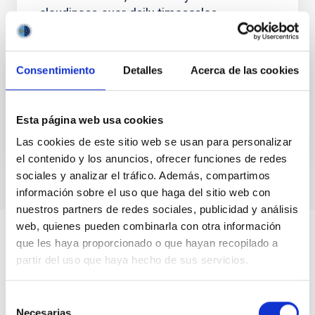
cloudiness over daily timescales
Although over centennial and greater timescales
solar variability may be one of the most influential
climate forcing agents, the extent to which solar
Consentimiento
Detalles
Acerca de las cookies
activity...
Esta página web usa cookies
Las cookies de este sitio web se usan para personalizar
el contenido y los anuncios, ofrecer funciones de redes
sociales y analizar el tráfico. Además, compartimos
información sobre el uso que haga del sitio web con
nuestros partners de redes sociales, publicidad y análisis
web, quienes pueden combinarla con otra información
que les haya proporcionado o que hayan recopilado a
partir del uso que haya hecho de sus servicios.
Selección
Necesarias