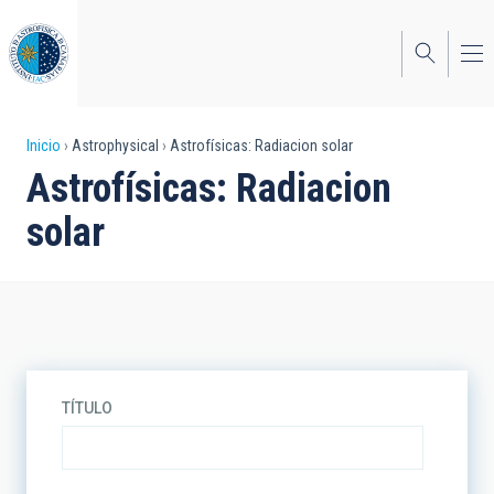
Pasar
al
contenido
principal
Sobrescribir
Inicio
Astrophysical
Astrofísicas: Radiacion solar
Astrofísicas: Radiacion
enlaces
solar
de
ayuda
a
la
navegación
TÍTULO