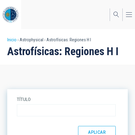
Pasar
al
contenido
principal
Sobrescribir
Inicio
Astrophysical
Astrofísicas: Regiones H I
Astrofísicas: Regiones H I
enlaces
de
ayuda
a
la
TÍTULO
navegación