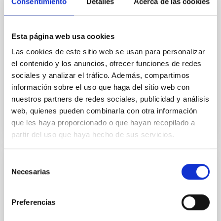
Consentimiento
Detalles
Acerca de las cookies
PUBLICACIÓN
Radio mapping of type I post-main-
sequence nebulae
Esta página web usa cookies
Las cookies de este sitio web se usan para personalizar
Type I post-main-sequence nebulae appear to be
characterised by a range of unusual, and in certain
el contenido y los anuncios, ofrecer funciones de redes
cases extreme physical characteristics, including
sociales y analizar el tráfico. Además, compartimos
high...
información sobre el uso que haga del sitio web con
nuestros partners de redes sociales, publicidad y análisis
web, quienes pueden combinarla con otra información
que les haya proporcionado o que hayan recopilado a
partir del uso que haya hecho de sus servicios.
Selección
PUBLICACIÓN
Necesarias
de
consentimiento
Star formation efficiency patterns in the
spiral arms of M51
Preferencias
The distribution of ionized, molecular, and atomic