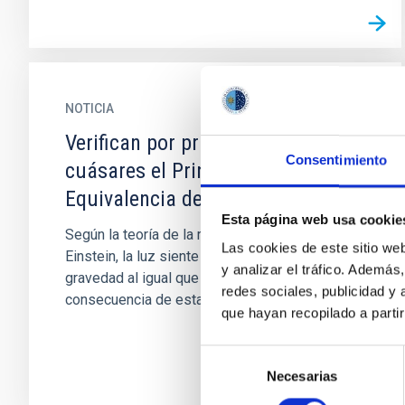
NOTICIA
Verifican por primera vez en
Consentimiento
cuásares el Principio de
Equivalencia de Einstein
Esta página web usa cookie
Según la teoría de la relatividad general de
Las cookies de este sitio we
Einstein, la luz siente la influencia de la
y analizar el tráfico. Ademá
gravedad al igual que la materia. Una
redes sociales, publicidad y
consecuencia de esta teoría...
que hayan recopilado a parti
Selección
Necesarias
de
consentimiento