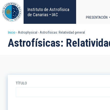
Pasar
al
Instituto de Astrofísica
contenido
de Canarias • IAC
PRESENTACIÓN
principal
Navega
Sobrescribir
Inicio
Astrophysical
Astrofísicas: Relatividad general
principa
Astrofísicas: Relativida
enlaces
de
ayuda
a
TÍTULO
la
navegación