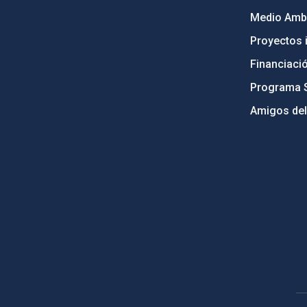
Medio Ambi
Proyectos i
Financiaci
Programa 
Amigos del
PostFooter > Newsletter link