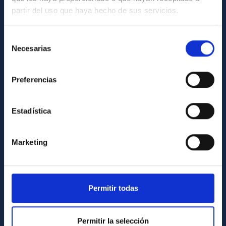
partir del uso que haya hecho de sus servicios.
Contacto
Cómo llegar al IAC
Selección
Necesarias
de
Directorio de personal
consentimiento
Biblioteca
Preferencias
Registro general
Estadística
INFORMACIÓN INSTITUCIONAL
Legislación
Marketing
Transparencia
Código ético y política antifraude
Igualdad y diversidad de género
Permitir todas
Forever IAC
Medio Ambiente y Sostenibilidad
Permitir la selección