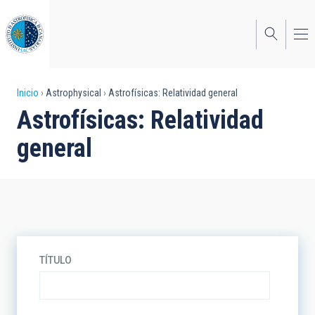
Pasar
al
contenido
principal
Sobrescribir
Inicio
Astrophysical
Astrofísicas: Relatividad general
Astrofísicas: Relatividad
enlaces
general
de
ayuda
a
la
navegación
TÍTULO