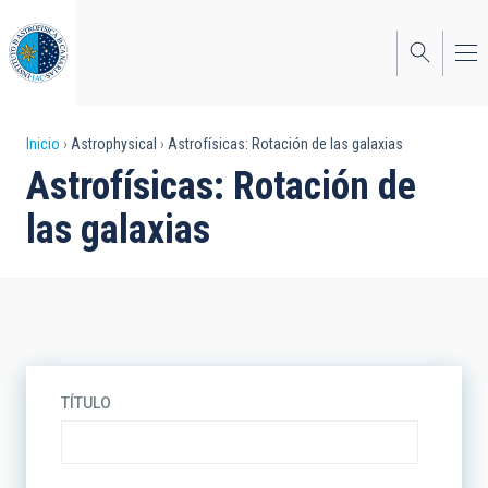
Pasar
al
contenido
principal
Sobrescribir
Inicio
Astrophysical
Astrofísicas: Rotación de las galaxias
Astrofísicas: Rotación de
enlaces
las galaxias
de
ayuda
a
la
navegación
TÍTULO