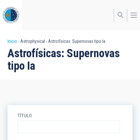
Pasar
al
contenido
principal
Sobrescribir
Inicio
Astrophysical
Astrofísicas: Supernovas tipo Ia
Astrofísicas: Supernovas
enlaces
tipo Ia
de
ayuda
a
la
navegación
TÍTULO