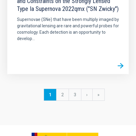
and Constraints on the Strongly Lensed
Type Ia Supernova 2022qmx ("SN Zwicky")
Supernovae (SNe) that have been multiply imaged by
gravitational lensing are rare and powerful probes for
cosmology. Each detection is an opportunity to
develop...
Paginación
Página
1
Página
2
Página
3
Siguiente
›
última
»
actual
página
página