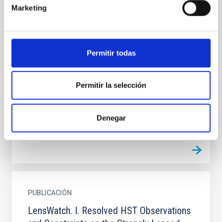
PUBLICACIÓN
Marketing
Lensed Type Ia Supernova "Encore" at z =
2: The First Instance of Two Multiply
Imaged Supernovae in the Same Host
Permitir todas
Galaxy
A bright (m F150W,AB = 24 mag), z = 1.95 supernova
(SN) candidate was discovered in JWST/NIRCam
Permitir la selección
imaging acquired on 2023 November 17. The SN is
quintuply imaged...
Denegar
PUBLICACIÓN
LensWatch. I. Resolved HST Observations