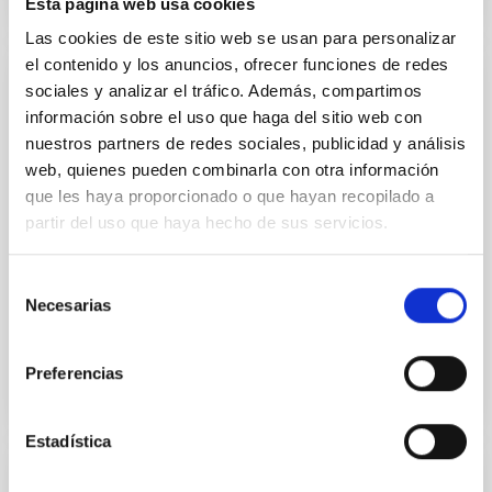
Esta página web usa cookies
Las cookies de este sitio web se usan para personalizar
el contenido y los anuncios, ofrecer funciones de redes
sociales y analizar el tráfico. Además, compartimos
PUBLICACIÓN
información sobre el uso que haga del sitio web con
JWST Photometric Time-delay and
nuestros partners de redes sociales, publicidad y análisis
Magnification Measurements for the Triply
web, quienes pueden combinarla con otra información
Imaged Type Ia "SN H0pe" at z = 1.78
que les haya proporcionado o que hayan recopilado a
partir del uso que haya hecho de sus servicios.
Supernova (SN) SN H0pe is a gravitationally lensed,
triply imaged, Type Ia SN (SN Ia) discovered in James
Webb Space Telescope imaging of the PLCK
Selección
G165.7+67.0...
Necesarias
de
consentimiento
Preferencias
Estadística